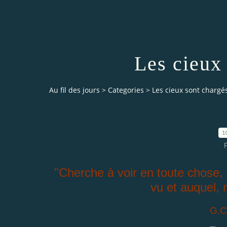
Les cieux 
Au fil des jours
>
Categories
>
Les cieux sont chargés
1
"Cherche à voir en toute chose
vu et auquel, 
G.C