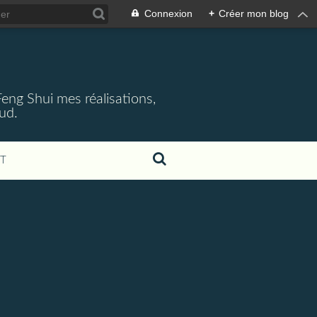
Connexion
+
Créer mon blog
 Feng Shui mes réalisations,
aud.
T