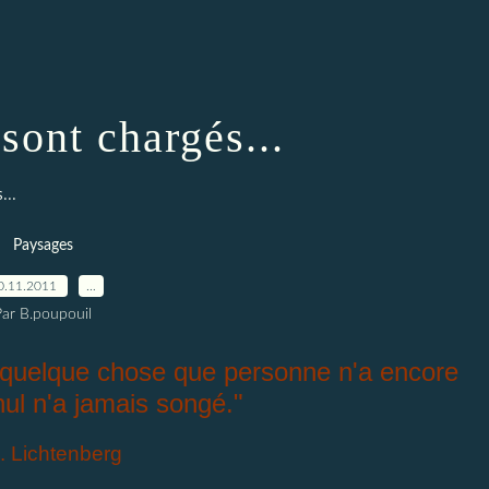
sont chargés...
...
Paysages
0.11.2011
…
Par B.poupouil
, quelque chose que personne n'a encore
nul n'a jamais songé."
. Lichtenberg