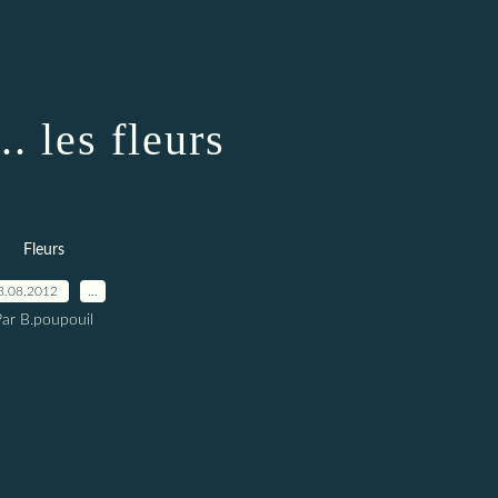
.. les fleurs
Fleurs
3.08.2012
…
Par B.poupouil