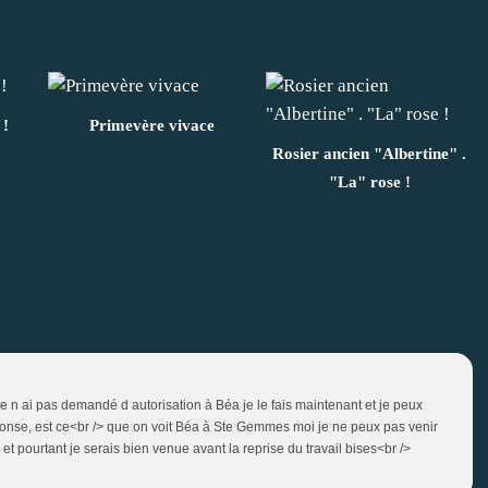
 !
Primevère vivace
Rosier ancien "Albertine" .
"La" rose !
e n ai pas demandé d autorisation à Béa je le fais maintenant et je peux
réponse, est ce<br /> que on voit Béa à Ste Gemmes moi je ne peux pas venir
et pourtant je serais bien venue avant la reprise du travail bises<br />