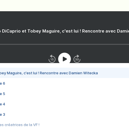
 DiCaprio et Tobey Maguire, c'est lui ! Rencontre avec Dam
bey Maguire, c'est lui ! Rencontre avec Damien Witecka
e 6
e 5
e 4
e 3
s créatrices de la VF !