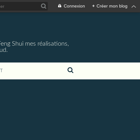
Connexion
+
Créer mon blog
 Feng Shui mes réalisations,
aud.
T