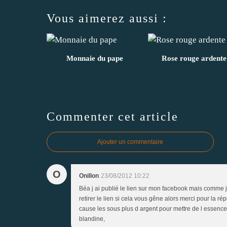
Vous aimerez aussi :
Monnaie du pape
Rose rouge ardente
Commenter cet article
Ajouter un commentaire
O
Onillon
23/08/2012 10:22
Béa j ai publié le lien sur mon facebook mais comme j
retirer le lien si cela vous gêne alors merci pour la 
cause les sous plus d argent pour mettre de l essence 
blandine,