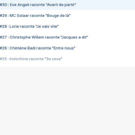
#30 : Eve Angeli raconte "Avant de partir"
#29 : MC Solaar raconte "Bouge de là"
28 : Lorie raconte "Je vais vite"
#27 : Christophe Willem raconte "Jacques a dit"
#26 : Chimène Badi raconte "Entre nous"
#25 : Indochine raconte "3e sexe"
#24 : Zaho raconte "C'est chelou"
#23 : Patrick Bruel raconte "Au café des délices"
#22 : Kyo raconte "Le chemin"
#21 : Nolwenn Leroy raconte "Cassé"
#20 : Patrick Hernandez raconte "Born to be alive"
#19 : Lorie raconte "Près de moi"
#18 : Michael Jones raconte "A nos actes manqués" (avec Jean-Jacque