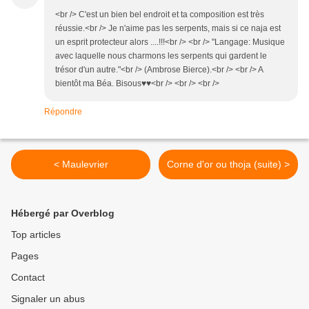
<br /> C'est un bien bel endroit et ta composition est très
réussie.<br /> Je n'aime pas les serpents, mais si ce naja est
un esprit protecteur alors ....!!!<br /> <br /> "Langage: Musique
avec laquelle nous charmons les serpents qui gardent le
trésor d'un autre."<br /> (Ambrose Bierce).<br /> <br /> A
bientôt ma Béa. Bisous♥♥<br /> <br /> <br />
Répondre
< Maulevrier
Corne d'or ou thoja (suite) >
Hébergé par Overblog
Top articles
Pages
Contact
Signaler un abus