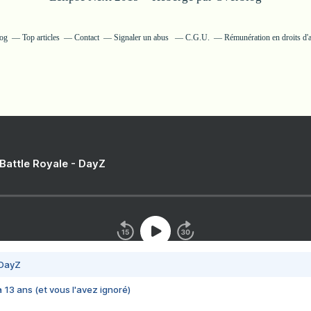
log
Top articles
Contact
Signaler un abus
C.G.U.
Rémunération en droits d'
 Battle Royale - DayZ
 DayZ
 a 13 ans (et vous l'avez ignoré)