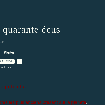
 quarante écus
cus
Plantes
3.11.2009
…
Par B.poupouil
kgo biloba
bres les plus anciens présent sur la planète
.