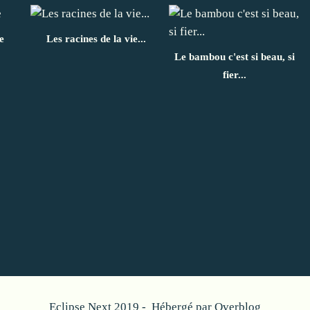
e
Les racines de la vie...
Le bambou c'est si beau, si
fier...
Eclipse Next 2019 - Hébergé par
Overblog