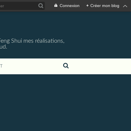
Connexion
+
Créer mon blog
 Feng Shui mes réalisations,
aud.
T