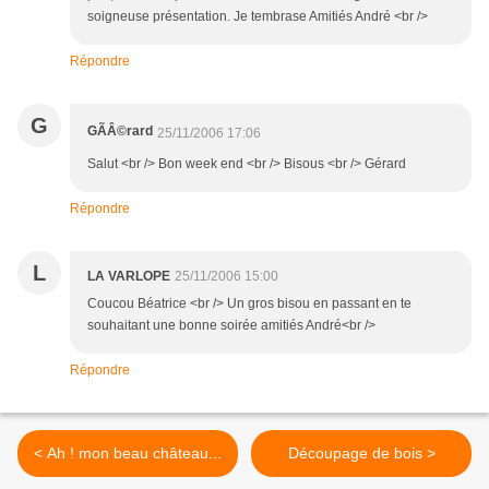
soigneuse présentation. Je tembrase Amitiés André <br />
Répondre
G
GÃÂ©rard
25/11/2006 17:06
Salut <br /> Bon week end <br /> Bisous <br /> Gérard
Répondre
L
LA VARLOPE
25/11/2006 15:00
Coucou Béatrice <br /> Un gros bisou en passant en te
souhaitant une bonne soirée amitiés André<br />
Répondre
< Ah ! mon beau château...
Découpage de bois >