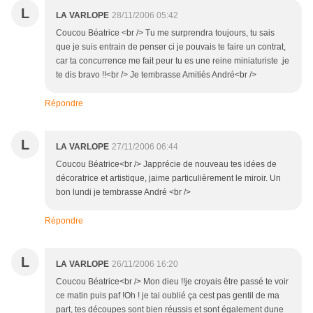
L
LA VARLOPE
28/11/2006 05:42
Coucou Béatrice <br /> Tu me surprendra toujours, tu sais
que je suis entrain de penser ci je pouvais te faire un contrat,
car ta concurrence me fait peur tu es une reine miniaturiste .je
te dis bravo !!<br /> Je tembrasse Amitiés André<br />
Répondre
L
LA VARLOPE
27/11/2006 06:44
Coucou Béatrice<br /> Japprécie de nouveau tes idées de
décoratrice et artistique, jaime particulièrement le miroir. Un
bon lundi je tembrasse André <br />
Répondre
L
LA VARLOPE
26/11/2006 16:20
Coucou Béatrice<br /> Mon dieu !!je croyais être passé te voir
ce matin puis paf !Oh ! je tai oublié ça cest pas gentil de ma
part, tes découpes sont bien réussis et sont également dune