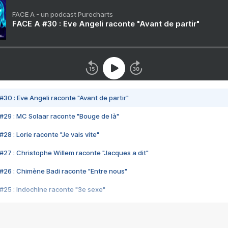
FACE A - un podcast Purecharts
FACE A #30 : Eve Angeli raconte "Avant de partir"
#30 : Eve Angeli raconte "Avant de partir"
#29 : MC Solaar raconte "Bouge de là"
28 : Lorie raconte "Je vais vite"
#27 : Christophe Willem raconte "Jacques a dit"
#26 : Chimène Badi raconte "Entre nous"
#25 : Indochine raconte "3e sexe"
#24 : Zaho raconte "C'est chelou"
#23 : Patrick Bruel raconte "Au café des délices"