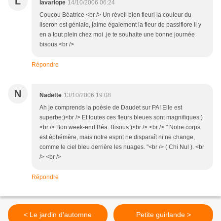
L
lavarlope
14/10/2006 06:24
Coucou Béatrice <br /> Un réveil bien fleuri la couleur du
liseron est géniale, jaime également la fleur de passiflore il y
en a tout plein chez moi .je te souhaite une bonne journée
bisous <br />
Répondre
N
Nadette
13/10/2006 19:08
Ah je comprends la poèsie de Daudet sur PA! Elle est
superbe:)<br /> Et toutes ces fleurs bleues sont magnifiques:)
<br /> Bon week-end Béa. Bisous:)<br /> <br /> " Notre corps
est éphémère, mais notre esprit ne disparaît ni ne change,
comme le ciel bleu derrière les nuages. "<br /> ( Chi Nul ). <br
/> <br />
Répondre
< Le jardin d'automne
Petite guirlande >