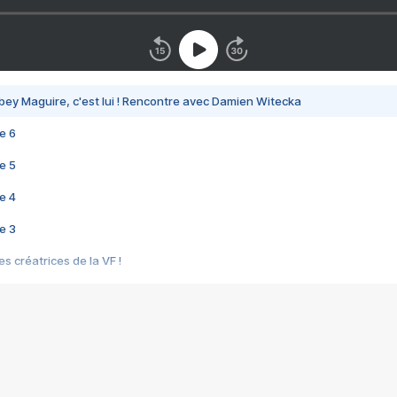
bey Maguire, c'est lui ! Rencontre avec Damien Witecka
e 6
e 5
e 4
e 3
s créatrices de la VF !
e 2
e 1
e Mektoub My Love arrive enfin ! Rencontre avec Shaïn Boumedine et Sal
i : après Toni en famille