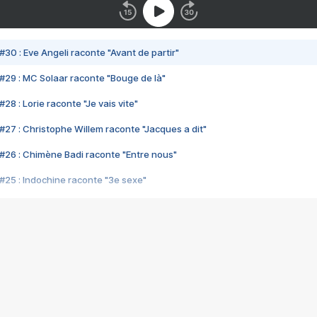
#30 : Eve Angeli raconte "Avant de partir"
#29 : MC Solaar raconte "Bouge de là"
28 : Lorie raconte "Je vais vite"
#27 : Christophe Willem raconte "Jacques a dit"
#26 : Chimène Badi raconte "Entre nous"
#25 : Indochine raconte "3e sexe"
#24 : Zaho raconte "C'est chelou"
#23 : Patrick Bruel raconte "Au café des délices"
#22 : Kyo raconte "Le chemin"
#21 : Nolwenn Leroy raconte "Cassé"
#20 : Patrick Hernandez raconte "Born to be alive"