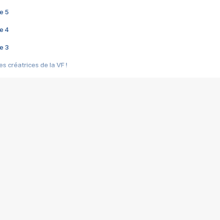
e 5
e 4
e 3
s créatrices de la VF !
e 2
e 1
e Mektoub My Love arrive enfin ! Rencontre avec Shaïn Boumedine et Sal
i : après Toni en famille
elle réalise le bouleversant Dites lui que je l'aime
ais ! Rencontre autour de Vie privée de Rebecca Zlotowski
 de Marguerite, Grave... Rencontre avec Ella Rumpf
 Les Rêveurs, un film intime sur la santé mentale