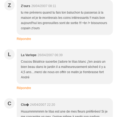
Z
Z'ours
26/04/2007 08:11
tu me préviens quand tu fais ton baluchon tu passeras à la
maison et je te montrerais les coins intéressants !! mais bon
aujourd'hui les grenouilles sont de sortie !!! <br /> bisounours
copain z'ours
Répondre
L
La Varlope
26/04/2007 06:39
Coucou Béatrice suoerbe j'adore le lilas blanc ,j'en avais un
bien beau dans le jardin il a malheureusement sècheé il y a
4,5 ans....merci de nous en offrir ce matin je t'embrasse fort
André
Répondre
C
24/04/2007 22:20
Clo�
Huuummmmmm le lilas est une de mes fleurs préférées! Si je
me concentre un peu, j'arrive même à sentir son parfum...