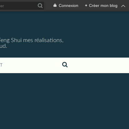
Connexion
+
Créer mon blog
 Feng Shui mes réalisations,
aud.
T