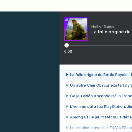
Hall of Game
La folle origine du
0:00
La folle origine du Battle Royale -
Un autre Clair Obscur existait il y
Ce jeu vidéo a scandalisé la Franc
L’homme qui a tué PlayStation, J
Among Us, le jeu “raté” qui a défié
Le problème avec les ENFANTS dan