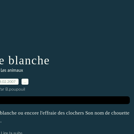
 blanche
Les animaux
3.02.2007
…
Par B.poupouil
 blanche ou encore l'effraie des clochers Son nom de chouette
.
Lire la suite