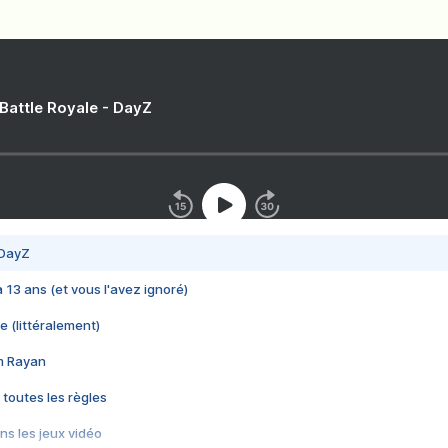
 Battle Royale - DayZ
 DayZ
 a 13 ans (et vous l'avez ignoré)
e (littéralement)
im Rayan
 toutes les règles
s les jeux vidéo