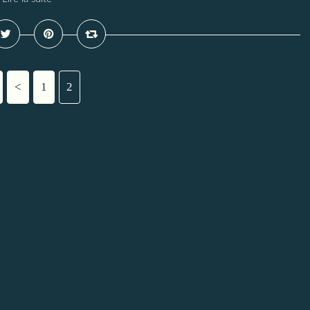
<
1
2